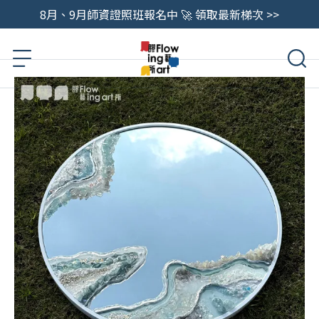
8月、9月師資證照班報名中 🚀 領取最新梯次 >>