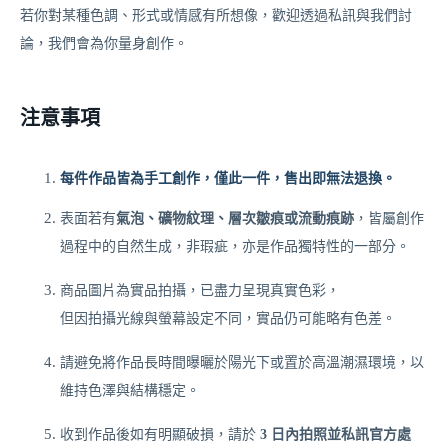
若你對某種色調、形式或情感有所想像，歡迎透過私訊與我們討
論，我們會為你量身創作。
注意事項
每件作品皆為手工創作，僅此一件，售出即無法退換。
表面若有
，皆屬創作
氣泡、礦物紋理、層次皺痕或流動痕跡
過程中的自然生成，非瑕疵，亦是作品獨特性的一部分。
商品圖片為實品拍攝，已盡力呈現真實色彩，
但因拍攝光線與螢幕設定不同，實品仍可能略有色差。
請避免將作品長時間曝曬於陽光下或置於高溫潮濕環境，以
維持色澤與結構穩定。
收到作品後如有明顯破損，請於
3 日內拍照並私訊官方處