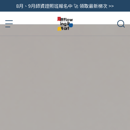
8月、9月師資證照班報名中 🚀 領取最新梯次 >>