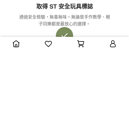
取得 ST 安全玩具標誌
通過安全檢驗，無毒無味。無論是手作教學、親
子同樂都是最放心的選擇。
新手友善快速成型
不需複雜工具與專業窯燒，室溫靜置 25 分鐘即
可快速脫模，人人都能輕鬆上手。
最適合手作與教育的夥伴